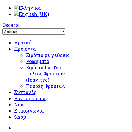
Oscar's
Αρχική
Προϊόντα
Σιρόπια με γεύσεις
Ροφήματα
Σιρόπια Ice Tea
Πολτός Φρούτων
(Γρανίτες)
Πουρές Φρούτων
Συνταγές
Η εταιρεία μας
Νέα
Επικοινωνία
Shop